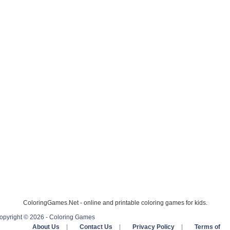
ColoringGames.Net - online and printable coloring games for kids.
opyright © 2026 - Coloring Games
About Us
|
Contact Us
|
Privacy Policy
|
Terms of